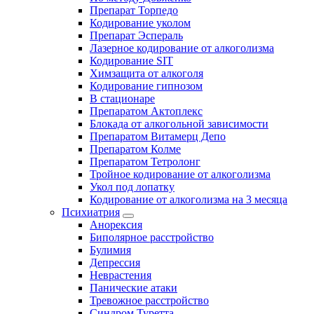
Препарат Торпедо
Кодирование уколом
Препарат Эспераль
Лазерное кодирование от алкоголизма
Кодирование SIT
Химзащита от алкоголя
Кодирование гипнозом
В стационаре
Препаратом Актоплекс
Блокада от алкогольной зависимости
Препаратом Витамерц Депо
Препаратом Колме
Препаратом Тетролонг
Тройное кодирование от алкоголизма
Укол под лопатку
Кодирование от алкоголизма на 3 месяца
Психиатрия
Анорексия
Биполярное расстройство
Булимия
Депрессия
Неврастения
Панические атаки
Тревожное расстройство
Синдром Туретта