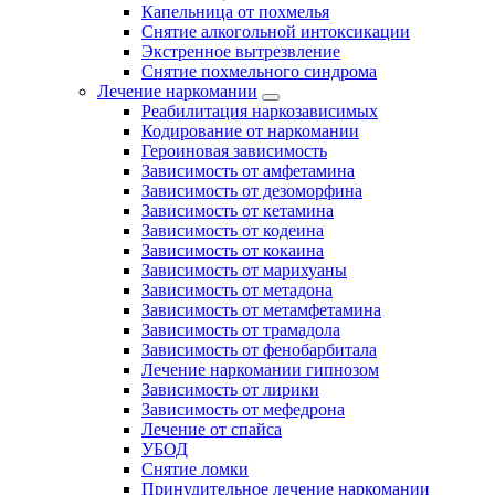
Капельница от похмелья
Снятие алкогольной интоксикации
Экстренное вытрезвление
Снятие похмельного синдрома
Лечение наркомании
Реабилитация наркозависимых
Кодирование от наркомании
Героиновая зависимость
Зависимость от амфетамина
Зависимость от дезоморфина
Зависимость от кетамина
Зависимость от кодеина
Зависимость от кокаина
Зависимость от марихуаны
Зависимость от метадона
Зависимость от метамфетамина
Зависимость от трамадола
Зависимость от фенобарбитала
Лечение наркомании гипнозом
Зависимость от лирики
Зависимость от мефедрона
Лечение от спайса
УБОД
Снятие ломки
Принудительное лечение наркомании