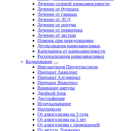
Лечение солевой наркозависимости
Лечение от бутирата
Лечение от гашиша
Лечение от ЛСД
Лечение от опиума
Лечение от первитина
Лечение от экстази
Помощь при передозировке
Детоксикация наркозависимых
Капельница от наркозависимости
Ресоциализация наркозависимых
Кодирование
Имплантация Продетоксоном
Препарат Аквилонг
Препарат Алгоминал
Препарат Вивитрол
Вшивание ампулы
Двойной блок
Дисульфирам
Иглоукалывание
Налтрексон
От алкоголизма на 3 года
От алкоголизма на 5 лет
От алкоголизма с провокацией
По методу Довженко