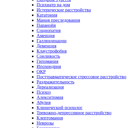
Психиатр на дом
Истерические расстройства
Кататония
Мания преследования
Паранойя
Социопатия
Аменция
Галлюцинации
Деменция
Клаустрофобия
Сонливость
Гипомания
Ипохондрия
ОКР
Посттравматическое стрессовое расстройство
Раздражительность
Дереализация
Психоз
Алекситимия
Абулия
Клинический психолог
Тревожно-депрессивное расстройство
Клептомания
Неврозы