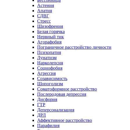
Бессонница
Астения
Апатия
СДВГ
Стресс
Шизофрения
Белая горячка
Нервный тик
Агорафобия
Пограничное расстройство личности
Психопатия
Лунатизм
Нарколепсия
Социофобия
Агрессия
Созависимость
Шопоголизм
Соматоформное расстройство
Послеродовая депрессия
Дисфория
ГТР
Деперсонализация
ДРЛ
Аффективное расстройство
Парафилия