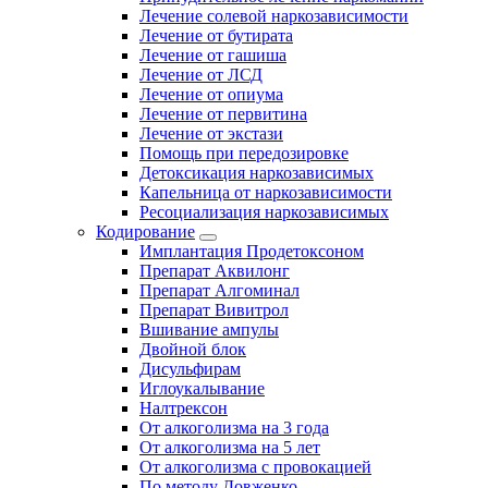
Лечение солевой наркозависимости
Лечение от бутирата
Лечение от гашиша
Лечение от ЛСД
Лечение от опиума
Лечение от первитина
Лечение от экстази
Помощь при передозировке
Детоксикация наркозависимых
Капельница от наркозависимости
Ресоциализация наркозависимых
Кодирование
Имплантация Продетоксоном
Препарат Аквилонг
Препарат Алгоминал
Препарат Вивитрол
Вшивание ампулы
Двойной блок
Дисульфирам
Иглоукалывание
Налтрексон
От алкоголизма на 3 года
От алкоголизма на 5 лет
От алкоголизма с провокацией
По методу Довженко