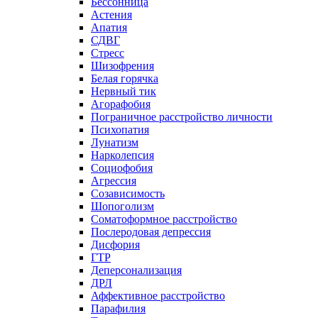
Бессонница
Астения
Апатия
СДВГ
Стресс
Шизофрения
Белая горячка
Нервный тик
Агорафобия
Пограничное расстройство личности
Психопатия
Лунатизм
Нарколепсия
Социофобия
Агрессия
Созависимость
Шопоголизм
Соматоформное расстройство
Послеродовая депрессия
Дисфория
ГТР
Деперсонализация
ДРЛ
Аффективное расстройство
Парафилия