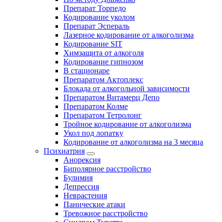
Препарат Торпедо
Кодирование уколом
Препарат Эспераль
Лазерное кодирование от алкоголизма
Кодирование SIT
Химзащита от алкоголя
Кодирование гипнозом
В стационаре
Препаратом Актоплекс
Блокада от алкогольной зависимости
Препаратом Витамерц Депо
Препаратом Колме
Препаратом Тетролонг
Тройное кодирование от алкоголизма
Укол под лопатку
Кодирование от алкоголизма на 3 месяца
Психиатрия
Анорексия
Биполярное расстройство
Булимия
Депрессия
Неврастения
Панические атаки
Тревожное расстройство