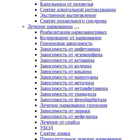
Капельница от похмелья
Снятие алкогольной интоксикации
Экстренное вытрезвление
Снятие похмельного синдрома
Лечение наркомании
Реабилитация наркозависимых
Кодирование от наркомании
Героиновая зависимость
Зависимость от амфетамина
Зависимость от дезоморфина
Зависимость от кетамина
Зависимость от кодеина
Зависимость от кокаина
Зависимость от марихуаны
Зависимость от метадона
Зависимость от метамфетамина
Зависимость от трамадола
Зависимость от фенобарбитала
Лечение наркомании гипнозом
Зависимость от лирики
Зависимость от мефедрона
Лечение от спайса
УБОД
Снятие ломки
Принудительное лечение наркомании