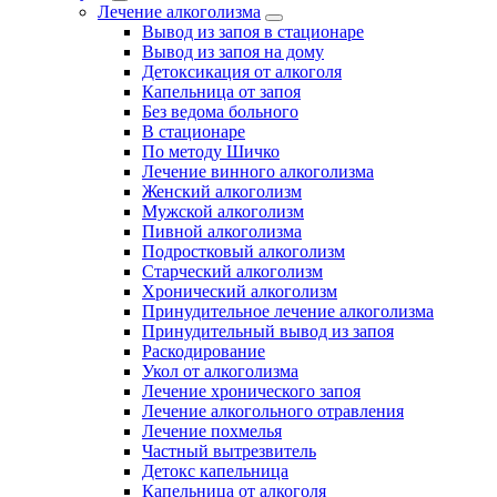
Лечение алкоголизма
Вывод из запоя в стационаре
Вывод из запоя на дому
Детоксикация от алкоголя
Капельница от запоя
Без ведома больного
В стационаре
По методу Шичко
Лечение винного алкоголизма
Женский алкоголизм
Мужской алкоголизм
Пивной алкоголизма
Подростковый алкоголизм
Старческий алкоголизм
Хронический алкоголизм
Принудительное лечение алкоголизма
Принудительный вывод из запоя
Раскодирование
Укол от алкоголизма
Лечение хронического запоя
Лечение алкогольного отравления
Лечение похмелья
Частный вытрезвитель
Детокс капельница
Капельница от алкоголя