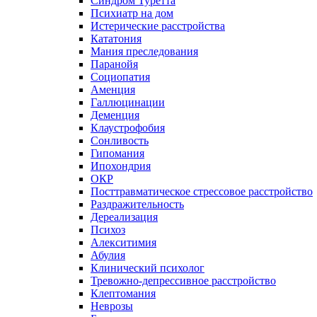
Синдром Туретта
Психиатр на дом
Истерические расстройства
Кататония
Мания преследования
Паранойя
Социопатия
Аменция
Галлюцинации
Деменция
Клаустрофобия
Сонливость
Гипомания
Ипохондрия
ОКР
Посттравматическое стрессовое расстройство
Раздражительность
Дереализация
Психоз
Алекситимия
Абулия
Клинический психолог
Тревожно-депрессивное расстройство
Клептомания
Неврозы