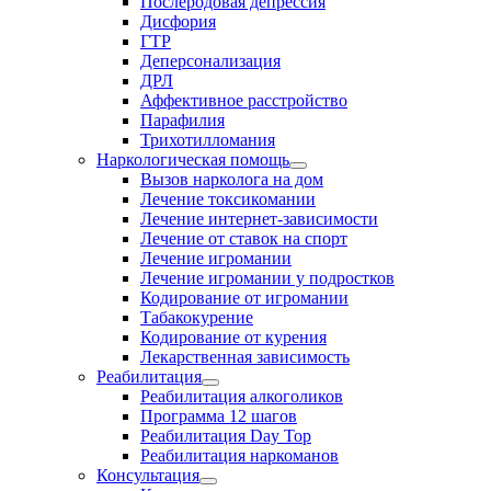
Послеродовая депрессия
Дисфория
ГТР
Деперсонализация
ДРЛ
Аффективное расстройство
Парафилия
Трихотилломания
Наркологическая помощь
Вызов нарколога на дом
Лечение токсикомании
Лечение интернет-зависимости
Лечение от ставок на спорт
Лечение игромании
Лечение игромании у подростков
Кодирование от игромании
Табакокурение
Кодирование от курения
Лекарственная зависимость
Реабилитация
Реабилитация алкоголиков
Программа 12 шагов
Реабилитация Day Top
Реабилитация наркоманов
Консультация