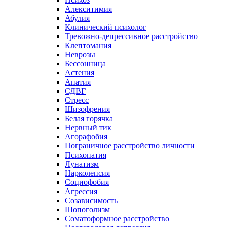
Алекситимия
Абулия
Клинический психолог
Тревожно-депрессивное расстройство
Клептомания
Неврозы
Бессонница
Астения
Апатия
СДВГ
Стресс
Шизофрения
Белая горячка
Нервный тик
Агорафобия
Пограничное расстройство личности
Психопатия
Лунатизм
Нарколепсия
Социофобия
Агрессия
Созависимость
Шопоголизм
Соматоформное расстройство