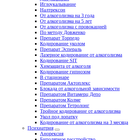
Иглоукалывание
Налтрексон
От алкоголизма на 3 года
От алкоголизма на 5 лет
От алкоголизма с провокацией
По методу Довженко
Препарат Торпедо
Кодирование уколом
Препарат Эспераль
Лазерное кодирование от алкоголизма
Кодирование SIT
Химзащита от алкоголя
Кодирование гипнозом
В стационаре
Препаратом Актоплекс
Блокада от алкогольной зависимости
Препаратом Витамерц Депо
Препаратом Колме
Препаратом Тетролонг
Тройное кодирование от алкоголизма
Укол под лопатку
Кодирование от алкоголизма на 3 месяца
Психиатрия
Анорексия
Биполярное расстройство