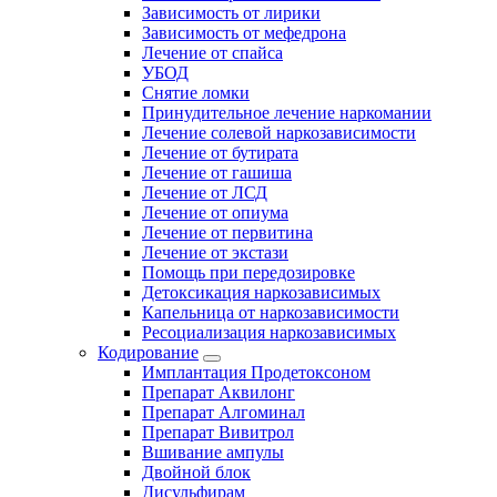
Зависимость от лирики
Зависимость от мефедрона
Лечение от спайса
УБОД
Снятие ломки
Принудительное лечение наркомании
Лечение солевой наркозависимости
Лечение от бутирата
Лечение от гашиша
Лечение от ЛСД
Лечение от опиума
Лечение от первитина
Лечение от экстази
Помощь при передозировке
Детоксикация наркозависимых
Капельница от наркозависимости
Ресоциализация наркозависимых
Кодирование
Имплантация Продетоксоном
Препарат Аквилонг
Препарат Алгоминал
Препарат Вивитрол
Вшивание ампулы
Двойной блок
Дисульфирам