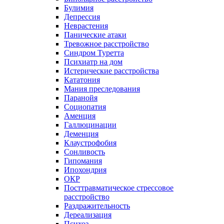
Булимия
Депрессия
Неврастения
Панические атаки
Тревожное расстройство
Синдром Туретта
Психиатр на дом
Истерические расстройства
Кататония
Мания преследования
Паранойя
Социопатия
Аменция
Галлюцинации
Деменция
Клаустрофобия
Сонливость
Гипомания
Ипохондрия
ОКР
Посттравматическое стрессовое
расстройство
Раздражительность
Дереализация
Психоз