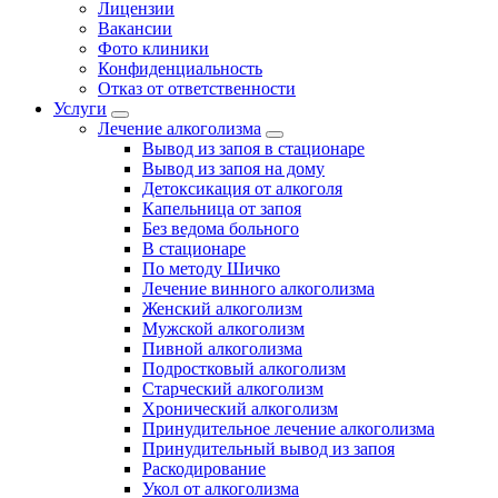
Лицензии
Вакансии
Фото клиники
Конфиденциальность
Отказ от ответственности
Услуги
Лечение алкоголизма
Вывод из запоя в стационаре
Вывод из запоя на дому
Детоксикация от алкоголя
Капельница от запоя
Без ведома больного
В стационаре
По методу Шичко
Лечение винного алкоголизма
Женский алкоголизм
Мужской алкоголизм
Пивной алкоголизма
Подростковый алкоголизм
Старческий алкоголизм
Хронический алкоголизм
Принудительное лечение алкоголизма
Принудительный вывод из запоя
Раскодирование
Укол от алкоголизма