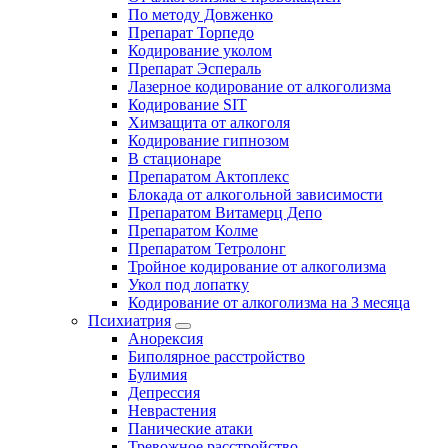
По методу Довженко
Препарат Торпедо
Кодирование уколом
Препарат Эспераль
Лазерное кодирование от алкоголизма
Кодирование SIT
Химзащита от алкоголя
Кодирование гипнозом
В стационаре
Препаратом Актоплекс
Блокада от алкогольной зависимости
Препаратом Витамерц Депо
Препаратом Колме
Препаратом Тетролонг
Тройное кодирование от алкоголизма
Укол под лопатку
Кодирование от алкоголизма на 3 месяца
Психиатрия
Анорексия
Биполярное расстройство
Булимия
Депрессия
Неврастения
Панические атаки
Тревожное расстройство