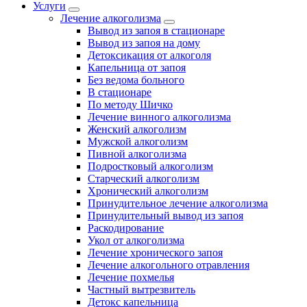
Услуги
Лечение алкоголизма
Вывод из запоя в стационаре
Вывод из запоя на дому
Детоксикация от алкоголя
Капельница от запоя
Без ведома больного
В стационаре
По методу Шичко
Лечение винного алкоголизма
Женский алкоголизм
Мужской алкоголизм
Пивной алкоголизма
Подростковый алкоголизм
Старческий алкоголизм
Хронический алкоголизм
Принудительное лечение алкоголизма
Принудительный вывод из запоя
Раскодирование
Укол от алкоголизма
Лечение хронического запоя
Лечение алкогольного отравления
Лечение похмелья
Частный вытрезвитель
Детокс капельница