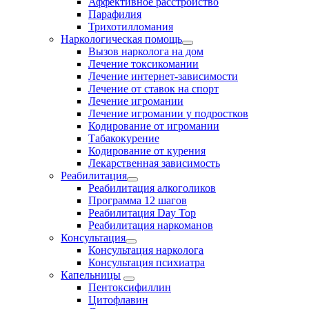
Аффективное расстройство
Парафилия
Трихотилломания
Наркологическая помощь
Вызов нарколога на дом
Лечение токсикомании
Лечение интернет-зависимости
Лечение от ставок на спорт
Лечение игромании
Лечение игромании у подростков
Кодирование от игромании
Табакокурение
Кодирование от курения
Лекарственная зависимость
Реабилитация
Реабилитация алкоголиков
Программа 12 шагов
Реабилитация Day Top
Реабилитация наркоманов
Консультация
Консультация нарколога
Консультация психиатра
Капельницы
Пентоксифиллин
Цитофлавин