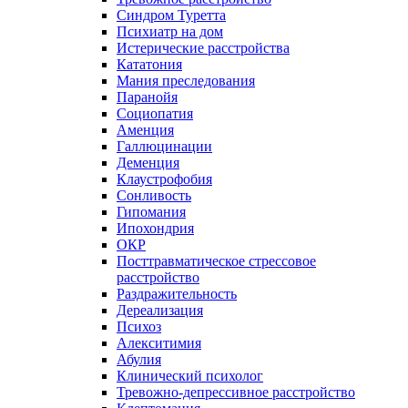
Синдром Туретта
Психиатр на дом
Истерические расстройства
Кататония
Мания преследования
Паранойя
Социопатия
Аменция
Галлюцинации
Деменция
Клаустрофобия
Сонливость
Гипомания
Ипохондрия
ОКР
Посттравматическое стрессовое
расстройство
Раздражительность
Дереализация
Психоз
Алекситимия
Абулия
Клинический психолог
Тревожно-депрессивное расстройство