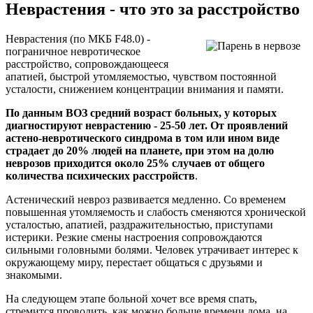
Неврастения - что это за расстройство
Неврастения (по МКБ F48.0) -
пограничное невротическое
расстройство, сопровождающееся
апатией, быстрой утомляемостью, чувством постоянной
усталости, снижением концентрации внимания и памяти.
По данным ВОЗ средний возраст больных, у которых
диагностируют неврастению -
25-50
лет. От проявлений
астено
-невротического синдрома в том или ином виде
страдает до 20% людей на планете, при этом на долю
неврозов приходится около 25% случаев от общего
количества психических расстройств
.
Астенический невроз развивается медленно. Со временем
повышенная утомляемость и слабость сменяются хронической
усталостью, апатией, раздражительностью, приступами
истерики. Резкие смены настроения сопровождаются
сильными головными болями. Человек утрачивает интерес к
окружающему миру, перестает общаться с друзьями и
знакомыми.
На следующем этапе больной хочет все время спать,
стремится проводить, как можно больше времени дома, на