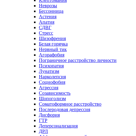
Клептомания
Неврозы
Бессонница
Астения
Апатия
СДВГ
Стресс
Шизофрения
Белая горячка
Нервный тик
Агорафобия
Пограничное расстройство личности
Психопатия
Лунатизм
Нарколепсия
Социофобия
Агрессия
Созависимость
Шопоголизм
Соматоформное расстройство
Послеродовая депрессия
Дисфория
ГТР
Деперсонализация
ДРЛ