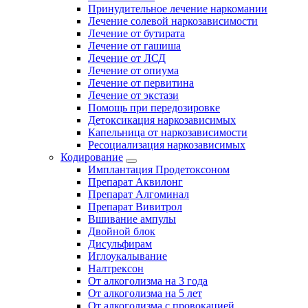
Принудительное лечение наркомании
Лечение солевой наркозависимости
Лечение от бутирата
Лечение от гашиша
Лечение от ЛСД
Лечение от опиума
Лечение от первитина
Лечение от экстази
Помощь при передозировке
Детоксикация наркозависимых
Капельница от наркозависимости
Ресоциализация наркозависимых
Кодирование
Имплантация Продетоксоном
Препарат Аквилонг
Препарат Алгоминал
Препарат Вивитрол
Вшивание ампулы
Двойной блок
Дисульфирам
Иглоукалывание
Налтрексон
От алкоголизма на 3 года
От алкоголизма на 5 лет
От алкоголизма с провокацией